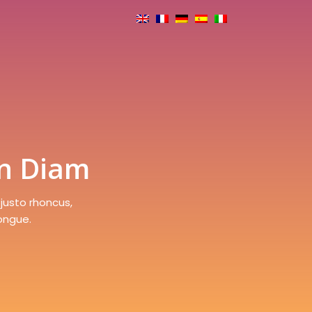
on Diam
justo rhoncus,
congue.