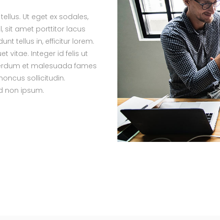
tellus. Ut eget ex sodales,
l, sit amet porttitor lacus
t tellus in, efficitur lorem.
et vitae. Integer id felis ut
Interdum et malesuada fames
honcus sollicitudin.
d non ipsum.