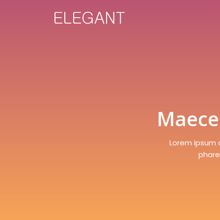
Maecen
Lorem ipsum d
pharet